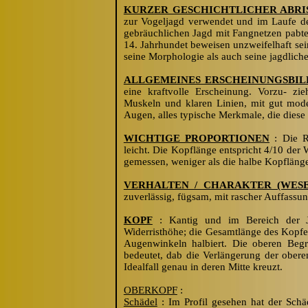
KURZER GESCHICHTLICHER ABRI
zur Vogeljagd verwendet und im Laufe der
gebräuchlichen Jagd mit Fangnetzen pa
b
t
14. Jahrhundet beweisen unzweifelhaft se
seine Morphologie als auch seine jagdliche
ALLGEMEINES ERSCHEINUNGSBIL
eine kraftvolle Erscheinung. Vorzu- zi
Muskeln und klaren Linien, mit gut model
Augen, alles typische Merkmale, die dies
WICHTIGE PROPORTIONEN
: Die Ru
leicht. Die Kopflänge entspricht 4/10 der 
gemessen, weniger als die halbe Kopflänge
VERHALTEN / CHARAKTER (WESE
zuverlässig, fügsam, mit rascher Auffassun
KOPF
: Kantig und im Bereich der Jo
Widerristhöhe; die Gesamtlänge des Kopfe
Augenwinkeln halbiert. Die oberen Begr
bedeutet, da
b
die Verlängerung der oberen
Idealfall genau in deren Mitte kreuzt.
OBERKOPF
:
Schädel
: Im Profil gesehen hat der Schä