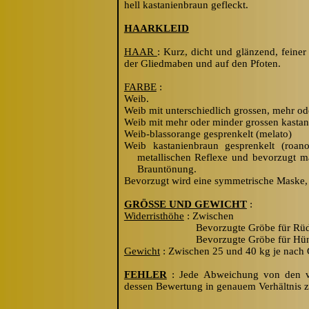
hell kastanienbraun gefleckt.
HAARKLEID
HAAR
: Kurz, dicht und glänzend, feine
der Gliedma
b
en und auf den Pfoten.
FARBE
:
Wei
b
.
Wei
b
mit unterschiedlich grossen, mehr od
Wei
b
mit mehr oder minder grossen kastan
Wei
b
-blassorange gesprenkelt (melato)
Wei
b
kastanienbraun gesprenkelt (roan
metallischen Reflexe und bevorzugt m
Brauntönung.
Bevorzugt wird eine symmetrische Maske, m
GRÖSSE UND GEWICHT
:
Widerristhöhe
: Zwischen 55
Bevorzugte Grö
b
e für 
Bevorzugte Grö
b
e für H
Gewicht
: Zwischen 25 und 40 kg je nach
FEHLER
: Jede Abweichung von den vo
dessen Bewertung in genauem Verhältnis z