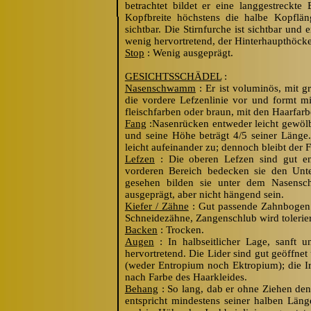
betrachtet bildet er eine langgestreckt
Kopfbreite höchstens die halbe Kopflä
sichtbar. Die Stirnfurche ist sichtbar und 
wenig hervortretend, der Hinterhaupthöcker
Stop
: Wenig ausgeprägt.
GESICHTSSCHÄDEL
:
Nasenschwamm
: Er ist voluminös, mit g
die vordere Lefzenlinie vor und formt mi
fleischfarben oder braun, mit den Haarfar
Fang
:Nasenrücken entweder leicht gewölb
und seine Höhe beträgt 4/5 seiner Länge
leicht aufeinander zu; dennoch bleibt der F
Lefzen
: Die oberen Lefzen sind gut en
vorderen Bereich bedecken sie den Unter
gesehen bilden sie unter dem Nasens
ausgeprägt, aber nicht hängend sein.
Kiefer / Zähne
: Gut passende Zahnbogen 
Schneidezähne, Zangenschlu
b
wird tolerier
Backen
: Trocken.
Augen
: In halbseitlicher Lage, sanft 
hervortretend. Die Lider sind gut geöffne
(weder Entropium noch Ektropium); die Ir
nach Farbe des Haarkleides.
Behang
: So lang, da
b
er ohne Ziehen den
entspricht mindestens seiner halben Länge