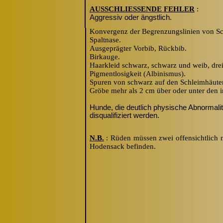
AUSSCHLIESSENDE FEHLER
:
Aggressiv oder ängstlich.
Konvergenz der Begrenzungslinien von Sc
Spaltnase.
Ausgeprägter Vorbi
b
, Rückbi
b
.
Birkauge.
Haarkleid schwarz, schwarz und wei
b
, dre
Pigmentlosigkeit (Albinismus).
Spuren von schwarz auf den Schleimhäute
Grö
b
e mehr als 2 cm über oder unter den
Hunde, die deutlich physische Abnormali
disqualifiziert werden.
N.B.
: Rüden müssen zwei offensichtlich n
Hodensack befinden.