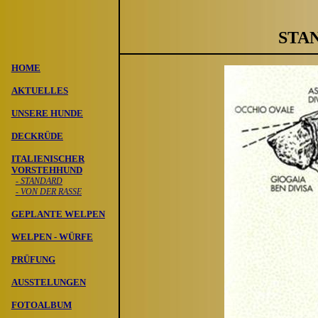
STA
HOME
AKTUELLES
UNSERE HUNDE
DECKR
ÜDE
ITALIENISCHER
VORSTEHHUND
- STANDARD
- VON DER RASSE
GEPLANTE WELPEN
WELPEN - W
Ü
RFE
PR
ÜFUNG
AUSSTELUNGEN
FOTOALBUM