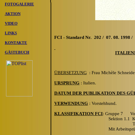
FOTOGALERIE
AKTION
VIDEO
LINKS
FCI - Standard Nr. 202 / 07. 08. 1998 /
KONTAKTE
G
ÄSTEBUCH
ITALIE
ÜBERSETZUNG
: Frau Michèle Schneide
URSPRUNG
: Italien.
DATUM DER PUBLIKATION DES GÜ
VERWENDUNG
: Vorstehhund.
KLASSIFIKATION FCI
: Gruppe 7 Vor
Sektion 1.1 K
T
Mit Arbeitspr