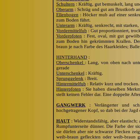
Schultern
: Kräftig, gut bemuskelt, lang un
Oberarm
: Schräg und gut am Brustkorb an
Ellenbogen
: Höcker mu
b
auf einer senkre
zum Boden führt.
Unterarm
: Kräftig, senkrecht, mit starken
Vordermittelfu
b
: Gut proportionniert, tro
Vorderpfoten
: Fest, oval, mit gut gewöl
zum Boden hin gekrümmten Krallen. Der
braun je nach Farbe des Haarkleides; Balle
HINTERHAND
:
Oberschenkel
: Lang, von oben nach unte
gerade
Unterschenkel
: Kräftig.
Sprunggelenk
: Breit.
Hintermittelfu
b
: Relativ kurz und trocken.
Hinterpfoten
: Sie haben dieselben Merkma
stellt keinen Fehler dar. Eine doppelte After
GANGWERK
: Verlängerter und sch
hochgetragener Kopf, so da
b
bei der Jagd 
HAUT
: Widerstandsfähig, aber elastisch
Rumpfunterseite dünner. Die Farbe der s
sie dürfen aber nie schwarze Flecken zei
wei
b
-braun gefleckten oder wei
b
-braun 