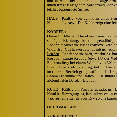
und in Höhe der Jochbeinlinie angesetzt
innen umgeschlagenem Vorderrand, der völ
leicht abgerundete Spitze.
HALS
: Kräftig, von der Form eines Ke
Nacken abgesetzt. Die Kehle zeigt eine l
KÖRPER
:
Obere Profillinie
: Die obere Linie des Rump
schräger Richtung, beinahe geradlinig,
Abschnitt bildet die leicht konvexe Verbi
Widerrist
: Gut hervortretend, mit gut ause
Lenden
: Lendenpartie breit, muskulös, ku
Kruppe
: Lange Kruppe (etwa 1/3 der Wide
Beckens liegt bei einem Winkel von 30° zu
Brust
: Brustkorb geräumig, tief und bis z
im unteren Bereich gut gewölbt und schräg
Untere Profillinie und Bauch
: Das untere P
abdominalen Bereich leicht an.
RUTE
: Kräftig am Ansatz, gerade, mit l
Hund in Bewegung ist, besonders wenn er s
wird auf eine Länge von 15 - 25 cm kupier
GLIEDMASSEN
VORDERHAND
: