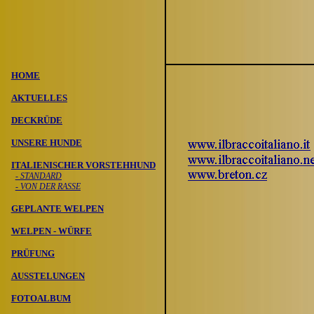
HOME
AKTUELLES
DECKR
ÜDE
UNSERE HUNDE
ITALIENISCHER VORSTEHHUND
- STANDARD
- VON DER RASSE
GEPLANTE WELPEN
WELPEN - W
Ü
RFE
PR
ÜFUNG
AUSSTELUNGEN
FOTOALBUM